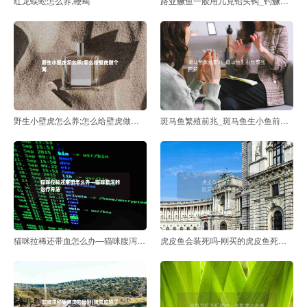
红龙蜈蚣怎么养,鞭蝎
路亚鳜鱼一般用几克铅头钩_钓鳜鱼用M还是ML
野生小壁虎怎么养;怎么给壁虎做个窝
斑马鱼繁殖前兆_斑马鱼生小鱼前兆图解
猫咪拉稀还带血怎么办—猫咪腹泻的治疗方法
虎皮鱼会装死吗-刚买的虎皮鱼死的很多