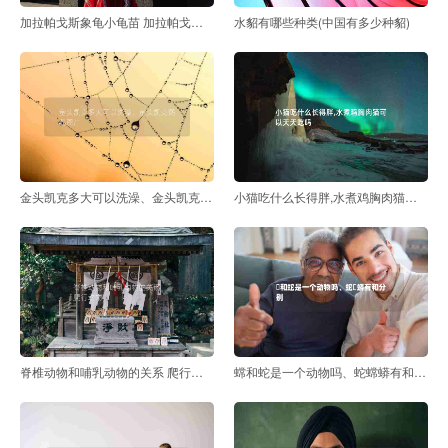
加拉帕戈斯象龟小龟苗 加拉帕戈斯巨型乌龟
水貂有哪些种类(中国有多少种貂)
金头凯克多大可以洗澡、金头凯克鹦鹉图片
小猫吃什么长得胖,水煮鸡胸肉猫可以天天吃吗
脊椎动物和哺乳动物的关系 爬行动物
蟐和蛇是一个动物吗、蛇蟐蟒有和分别