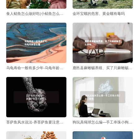
食人鲳鱼怎么做好吃(小鲳鱼怎么做才好吃又简单)
金环宝螺的危害、黄金螺有毒吗
乌龟寿命一般有多少年-乌龟年龄怎么看
鹿邑县麻蜥蜴养殖、买了只麻蜥蜴怎么养啊
菩萨鱼风水说法-养菩萨鱼要注意什么
狗玩具绳球怎么编—手工串珠小狗2017教程