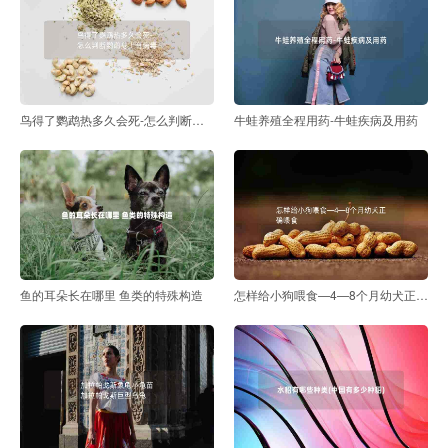
鸟得了鹦鹉热多久会死-怎么判断鹦鹉身上有病毒
牛蛙养殖全程用药-牛蛙疾病及用药
鱼的耳朵长在哪里 鱼类的特殊构造
怎样给小狗喂食—4—8个月幼犬正确喂食