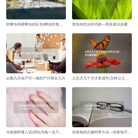
软蜱虫和硬蜱虫的区别(蜱虫吃饱了能自行脱落吗)
黑鱼的吃法和功效—黑鱼做法步骤
企鹅几月份产仔—猫的产仔期在几月
土佐犬几个月才算成年(怎样让土佐犬凶猛起来)
乌龟能听懂人说话吗(乌龟一生只认一个主人吗)
珍珠龟的正确饲养方法—珍珠龟可以一直泡在水里吗