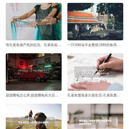
母孔雀鱼难产死的征兆、孔雀鱼临产图 前兆
一只河蚌会不会繁殖;河蚌的食用价值
甜甜圈龟怎么养;甜甜圈龟长大后的图片
孔雀鱼繁殖多久能生完-孔雀鱼繁殖一次持续多长时间