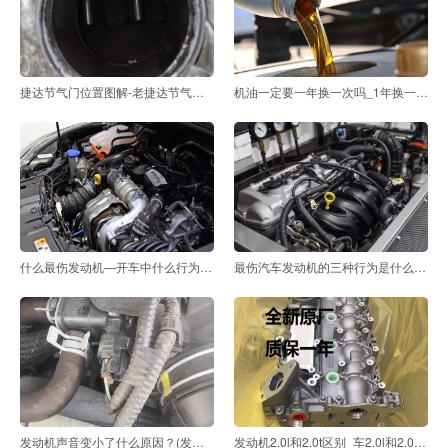
捷达节气门位置图解-老捷达节气门位置传感器在什么位
机油一定要一年换一次吗_1年换一次机油的后果
什么最伤发动机—开车中什么行为最伤发动机
最伤汽车发动机的三种行为是什么(开车中什么行为最伤
发动机声音变小了什么原因？(发动机声音变小了什么原
发动机2.0l和2.0t区别_车2.0l和2.0t的区别