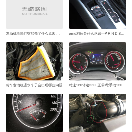
发动机故障灯突然亮了什么原因,发动机黄灯突然亮了
prnd档位是什么意思—P R N D S代表什么档位英文
货车发动机进水车子会出现哪些问题
时速120转速3500正常吗;手动120码转速3500正常吗