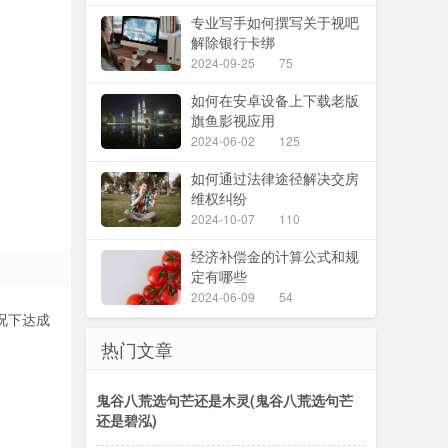
专业写手如何撰写关于视吧
解除银行卡绑
2024-09-25
75
如何在安卓设备上下载老版
旗鱼影视应用
2024-06-02
125
如何通过法律途径解决交房
维权纠纷
2024-10-07
110
经济补偿金的计算公式和规
定有哪些
2024-06-09
54
况下达成
热门文章
鬼谷八荒选句芒还是木灵(鬼谷八荒选句芒
还是碧泓)