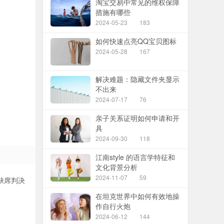
淘宝交易中常见的维权保障
措施有哪些
2024-05-23
183
如何快速点亮QQ宝贝图标
2024-05-28
167
解决难题：隐藏文件夹显示
不出来
2024-07-17
76
亲子关系证明如何申请和开
具
2024-09-30
118
江南style 的语言学特征和
文化背景分析
2024-11-07
59
缺席判决
在坦克世界中如何有效地操
作自行火炮
2024-06-12
144