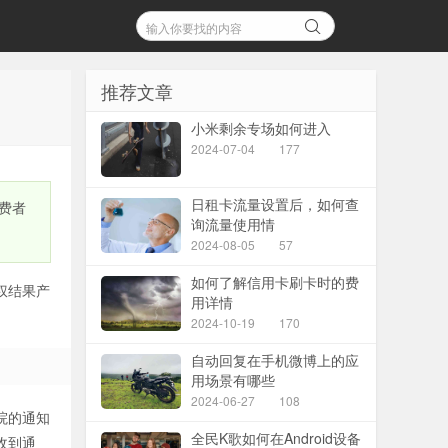
推荐文章
小米剩余专场如何进入
2024-07-04
177
日租卡流量设置后，如何查
费者
询流量使用情
2024-08-05
57
如何了解信用卡刷卡时的费
权结果产
用详情
2024-10-19
170
自动回复在手机微博上的应
用场景有哪些
2024-06-27
108
院的通知
全民K歌如何在Android设备
收到通