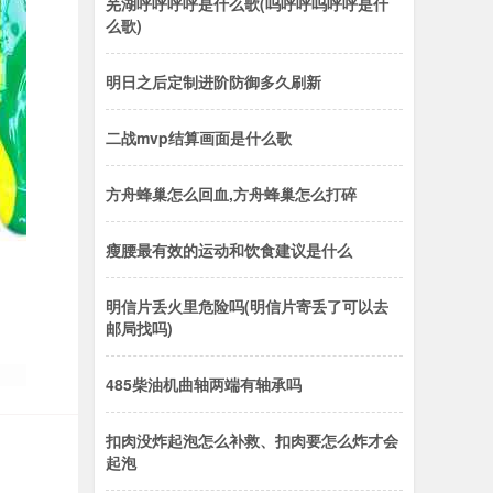
芜湖呼呼呼呼是什么歌(呜呼呼呜呼呼是什
么歌)
明日之后定制进阶防御多久刷新
二战mvp结算画面是什么歌
方舟蜂巢怎么回血,方舟蜂巢怎么打碎
瘦腰最有效的运动和饮食建议是什么
明信片丢火里危险吗(明信片寄丢了可以去
邮局找吗)
485柴油机曲轴两端有轴承吗
扣肉没炸起泡怎么补救、扣肉要怎么炸才会
起泡