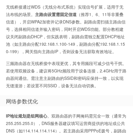
无线桥接通过WDS（无线分布式系统）实现信号扩展，适用于无
法布线的场景。
主路由设置需固定信道
（推荐1、6、11等非重叠
信道），开启WPA2加密并记录DNS参数。副路由需扫描主路由信
号，选择相同信道并输入密码，同时开启WDS功能。部分教程建
议关闭副路由DHCP，但实践表明，副路由需独立配置DHCP地址
池（如主路由分配192.168.1.100-149，副路由分配192.168.1.15
0-199），网关指向主路由IP，否则设备无法获取有效地址。
三频路由器在无线桥接中表现更优，其专用频段可减少信号干扰。
若使用双频设备，建议将5GHz频段用于设备连接，2.4GHz用于路
由器间通信。需注意主副路由的SSID和密码应保持一致，以实现
无缝漫游；若设置不同SSID，设备无法自动切换。
网络参数优化
IP地址规划是组网核心
。双路由器的子网掩码需完全一致（通常为
255.255.255.0），DNS服务器建议填写运营商提供的地址或公共
DNS（如114.114.114.114）。若主路由采用PPPoE拨号，副路由