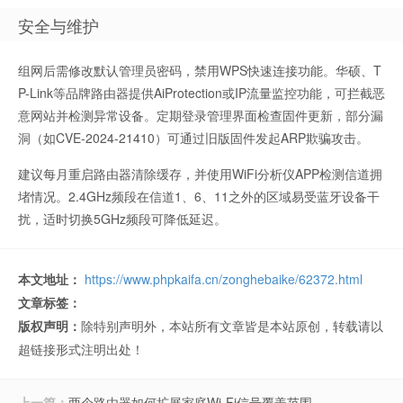
安全与维护
组网后需修改默认管理员密码，禁用WPS快速连接功能。华硕、T
P-Link等品牌路由器提供AiProtection或IP流量监控功能，可拦截恶
意网站并检测异常设备。定期登录管理界面检查固件更新，部分漏
洞（如CVE-2024-21410）可通过旧版固件发起ARP欺骗攻击。
建议每月重启路由器清除缓存，并使用WiFi分析仪APP检测信道拥
堵情况。2.4GHz频段在信道1、6、11之外的区域易受蓝牙设备干
扰，适时切换5GHz频段可降低延迟。
本文地址：
https://www.phpkaifa.cn/zonghebaike/62372.html
文章标签：
版权声明：
除特别声明外，本站所有文章皆是本站原创，转载请以
超链接形式注明出处！
上一篇：
两个路由器如何扩展家庭Wi-Fi信号覆盖范围