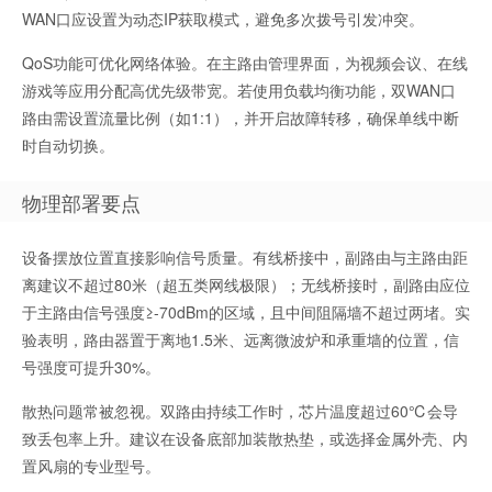
WAN口应设置为动态IP获取模式，避免多次拨号引发冲突。
QoS功能可优化网络体验。在主路由管理界面，为视频会议、在线
游戏等应用分配高优先级带宽。若使用负载均衡功能，双WAN口
路由需设置流量比例（如1:1），并开启故障转移，确保单线中断
时自动切换。
物理部署要点
设备摆放位置直接影响信号质量。有线桥接中，副路由与主路由距
离建议不超过80米（超五类网线极限）；无线桥接时，副路由应位
于主路由信号强度≥-70dBm的区域，且中间阻隔墙不超过两堵。实
验表明，路由器置于离地1.5米、远离微波炉和承重墙的位置，信
号强度可提升30%。
散热问题常被忽视。双路由持续工作时，芯片温度超过60℃会导
致丢包率上升。建议在设备底部加装散热垫，或选择金属外壳、内
置风扇的专业型号。