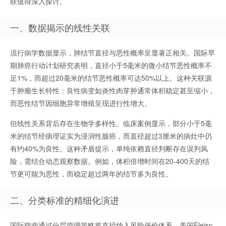
联值得深入探讨。
一、数据揭示的线性关联
流行病学数据显示，肺结节直径与恶性概率呈显著正相关。国际早
期肺癌行动计划研究表明，直径小于5毫米的微小结节恶性概率不
足1%，而超过20毫米的结节恶性概率可达50%以上。这种关联源
于肿瘤生长特性：良性病变如炎性肉芽肿通常体积稳定甚至缩小，
而恶性结节因细胞异常增殖呈现进行性增大。
但线性关系背后存在生物学多样性。临床案例显示，部分小于5毫
米的结节经病理证实为浸润性腺癌，而直径超过3厘米的病灶中仍
有约40%为良性。这种矛盾提示，单纯依赖直径判断存在误判风
险，需结合动态观察数据。例如，体积倍增时间在20-400天的结
节更可能为恶性，而稳定超过两年的结节多为良性。
二、分类标准的精细化演进
国际指南通过分层管理策略将直径纳入风险评价体系。美国Fleisc