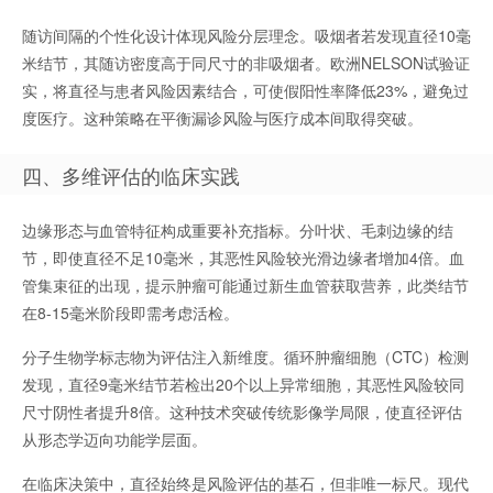
随访间隔的个性化设计体现风险分层理念。吸烟者若发现直径10毫
米结节，其随访密度高于同尺寸的非吸烟者。欧洲NELSON试验证
实，将直径与患者风险因素结合，可使假阳性率降低23%，避免过
度医疗。这种策略在平衡漏诊风险与医疗成本间取得突破。
四、多维评估的临床实践
边缘形态与血管特征构成重要补充指标。分叶状、毛刺边缘的结
节，即使直径不足10毫米，其恶性风险较光滑边缘者增加4倍。血
管集束征的出现，提示肿瘤可能通过新生血管获取营养，此类结节
在8-15毫米阶段即需考虑活检。
分子生物学标志物为评估注入新维度。循环肿瘤细胞（CTC）检测
发现，直径9毫米结节若检出20个以上异常细胞，其恶性风险较同
尺寸阴性者提升8倍。这种技术突破传统影像学局限，使直径评估
从形态学迈向功能学层面。
在临床决策中，直径始终是风险评估的基石，但非唯一标尺。现代