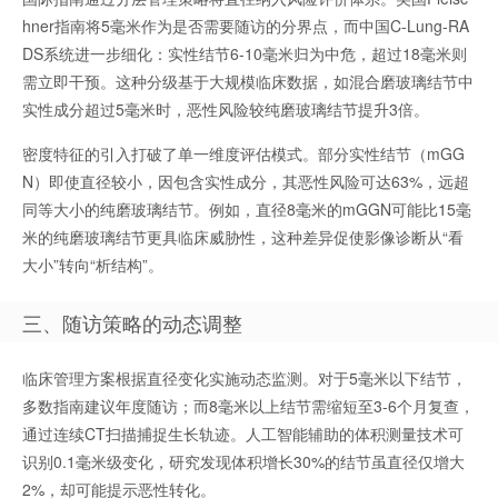
hner指南将5毫米作为是否需要随访的分界点，而中国C-Lung-RA
DS系统进一步细化：实性结节6-10毫米归为中危，超过18毫米则
需立即干预。这种分级基于大规模临床数据，如混合磨玻璃结节中
实性成分超过5毫米时，恶性风险较纯磨玻璃结节提升3倍。
密度特征的引入打破了单一维度评估模式。部分实性结节（mGG
N）即使直径较小，因包含实性成分，其恶性风险可达63%，远超
同等大小的纯磨玻璃结节。例如，直径8毫米的mGGN可能比15毫
米的纯磨玻璃结节更具临床威胁性，这种差异促使影像诊断从“看
大小”转向“析结构”。
三、随访策略的动态调整
临床管理方案根据直径变化实施动态监测。对于5毫米以下结节，
多数指南建议年度随访；而8毫米以上结节需缩短至3-6个月复查，
通过连续CT扫描捕捉生长轨迹。人工智能辅助的体积测量技术可
识别0.1毫米级变化，研究发现体积增长30%的结节虽直径仅增大
2%，却可能提示恶性转化。