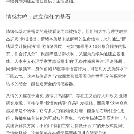
神经机制为建立信任提供了生理基础。
情感共鸣：建立信任的基石
情绪低落时最需要的是被看见而非被指导。斯坦福大学心理学教授
杰罗姆·卡根指出，情绪本质是未被解码的生命信号，此时通过“情
绪温度计提问法”量化情绪强度，例如“如果用0-10分形容现在的状
态，你会打几分”，既能降低防御机制，又能为后续沟通建立基准
线。人本主义心理学家罗杰斯提出的“无条件积极关注”理论强调，
同步呼吸频率、身体前倾15度等非语言行为，可使对方皮质醇水平
下降27%，这种肢体语言与“你愿意带我看看你的世界吗”等探索性
话术的结合，能创造安全的情感容器。
共情的关键在于避免“虚假共鸣陷阱”。存在主义治疗大师欧文·亚隆
研究发现，直接使用“我懂你感受”容易引发抵触，而采用“这种窒息
感如果是个物体，它有多大”的隐喻化处理，能激活右脑创造性思
维，将抽象痛苦转化为可感知的意象。当女生描述工作压力时，与
其建议解决方案，不如用“你们主管让你做什么了”的开放式提问引
导情绪释放，这种策略在神经学层面能促进血清素分泌。