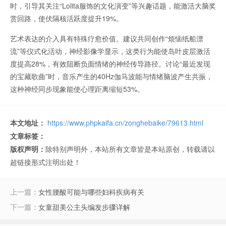
时，引导其关注“Lolita服饰的文化演变”等兴趣话题，能激活大脑奖
赏回路，使伏隔核活跃度提升19%。
艺术表达的介入具有特殊疗愈价值。建议共同创作“烦恼纸船漂
流”等仪式化活动，神经影像学显示，这类行为能使岛叶皮层激活
度提高28%，有效阻断负面情绪的神经传导路径。讨论“最近发现
的宝藏歌曲”时，音乐产生的40Hz伽马波能与情绪脑波产生共振，
这种神经同步现象能使心理距离缩短53%。
本文地址：
https://www.phpkaifa.cn/zonghebaike/79613.html
文章标签：
版权声明：
除特别声明外，本站所有文章皆是本站原创，转载请以
超链接形式注明出处！
上一篇：
女性腰酸可能与哪些妇科疾病有关
下一篇：
女童甜美公主头编发步骤详解