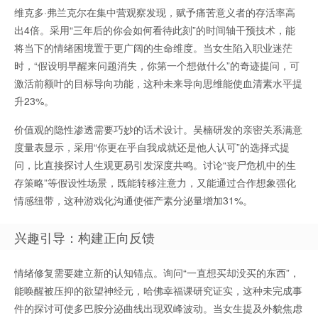
维克多·弗兰克尔在集中营观察发现，赋予痛苦意义者的存活率高
出4倍。采用“三年后的你会如何看待此刻”的时间轴干预技术，能
将当下的情绪困境置于更广阔的生命维度。当女生陷入职业迷茫
时，“假设明早醒来问题消失，你第一个想做什么”的奇迹提问，可
激活前额叶的目标导向功能，这种未来导向思维能使血清素水平提
升23%。
价值观的隐性渗透需要巧妙的话术设计。吴楠研发的亲密关系满意
度量表显示，采用“你更在乎自我成就还是他人认可”的选择式提
问，比直接探讨人生观更易引发深度共鸣。讨论“丧尸危机中的生
存策略”等假设性场景，既能转移注意力，又能通过合作想象强化
情感纽带，这种游戏化沟通使催产素分泌量增加31%。
兴趣引导：构建正向反馈
情绪修复需要建立新的认知锚点。询问“一直想买却没买的东西”，
能唤醒被压抑的欲望神经元，哈佛幸福课研究证实，这种未完成事
件的探讨可使多巴胺分泌曲线出现双峰波动。当女生提及外貌焦虑