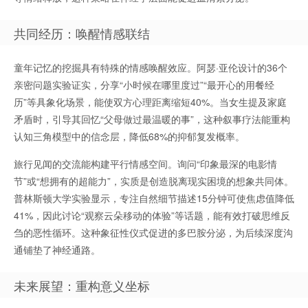
共同经历：唤醒情感联结
童年记忆的挖掘具有特殊的情感唤醒效应。阿瑟·亚伦设计的36个
亲密问题实验证实，分享“小时候在哪里度过”“最开心的用餐经
历”等具象化场景，能使双方心理距离缩短40%。当女生提及家庭
矛盾时，引导其回忆“父母做过最温暖的事”，这种叙事疗法能重构
认知三角模型中的信念层，降低68%的抑郁复发概率。
旅行见闻的交流能构建平行情感空间。询问“印象最深的电影情
节”或“想拥有的超能力”，实质是创造脱离现实困境的想象共同体。
普林斯顿大学实验显示，专注自然细节描述15分钟可使焦虑值降低
41%，因此讨论“观察云朵移动的体验”等话题，能有效打破思维反
刍的恶性循环。这种象征性仪式促进的多巴胺分泌，为后续深度沟
通铺垫了神经通路。
未来展望：重构意义坐标