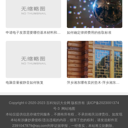
申请电子发票需要哪些基本材料和设备
如何确定律师费用的收取标准
电脑音量被静音如何恢复
萍乡湘东哪有卖的垫木-萍乡湘东有谁能提供做沙发垫子
Copyright © 2020-2023 百科知识大全网 版权所有
滇ICP备2023001374
号-3
网站地图
本站仅提供信息存储空间服务，不拥有所有权，不承担相关法律责任。如发现
本站有涉嫌抄袭侵权/违法违规的内容，侵害了您的权利，请发送邮件至
2391047879@qq.com列举证据举报，一经查实，本站将立刻删除。