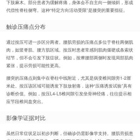
下肢麻木。部分患者为缓解疼痛，身体会不自主向一侧倾斜，形成
代偿性脊柱侧弯。这种“特定方向活动受限”是腰突的重要指征。
触诊压痛点分布
通过按压可进一步区分两者。腰肌劳损的压痛点多位于脊柱两侧肌
肉，如竖脊肌、腰方肌区域。按压时患者常感到肌肉僵硬或条索状
结节，但不会引发下肢症状。例如，按摩腰部两侧时发现局部肌肉
紧张，提示劳损可能性更高。
腰突的压痛点则集中在脊柱中线附近，尤其是病变椎间隙旁1-2厘
米处。按压该区域可能诱发下肢放射痛，这种“压痛诱发试验”具有
诊断价值。例如，按压L4-L5椎间隙引发坐骨神经痛，往往提示相
应节段椎间盘突出。
影像学证据对比
虽然日常症状足以初步判断，但确诊仍需影像学支持。腰肌劳损患