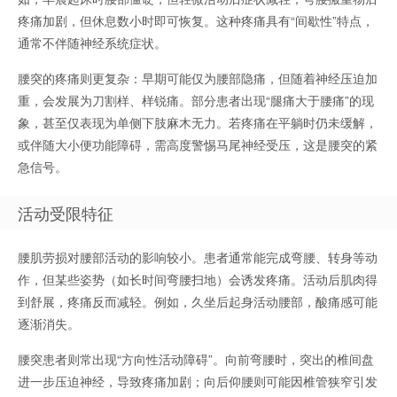
疼痛加剧，但休息数小时即可恢复。这种疼痛具有“间歇性”特点，
通常不伴随神经系统症状。
腰突的疼痛则更复杂：早期可能仅为腰部隐痛，但随着神经压迫加
重，会发展为刀割样、样锐痛。部分患者出现“腿痛大于腰痛”的现
象，甚至仅表现为单侧下肢麻木无力。若疼痛在平躺时仍未缓解，
或伴随大小便功能障碍，需高度警惕马尾神经受压，这是腰突的紧
急信号。
活动受限特征
腰肌劳损对腰部活动的影响较小。患者通常能完成弯腰、转身等动
作，但某些姿势（如长时间弯腰扫地）会诱发疼痛。活动后肌肉得
到舒展，疼痛反而减轻。例如，久坐后起身活动腰部，酸痛感可能
逐渐消失。
腰突患者则常出现“方向性活动障碍”。向前弯腰时，突出的椎间盘
进一步压迫神经，导致疼痛加剧；向后仰腰则可能因椎管狭窄引发