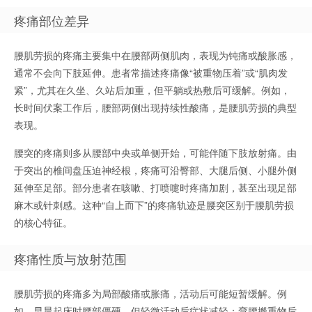
疼痛部位差异
腰肌劳损的疼痛主要集中在腰部两侧肌肉，表现为钝痛或酸胀感，
通常不会向下肢延伸。患者常描述疼痛像“被重物压着”或“肌肉发
紧”，尤其在久坐、久站后加重，但平躺或热敷后可缓解。例如，
长时间伏案工作后，腰部两侧出现持续性酸痛，是腰肌劳损的典型
表现。
腰突的疼痛则多从腰部中央或单侧开始，可能伴随下肢放射痛。由
于突出的椎间盘压迫神经根，疼痛可沿臀部、大腿后侧、小腿外侧
延伸至足部。部分患者在咳嗽、打喷嚏时疼痛加剧，甚至出现足部
麻木或针刺感。这种“自上而下”的疼痛轨迹是腰突区别于腰肌劳损
的核心特征。
疼痛性质与放射范围
腰肌劳损的疼痛多为局部酸痛或胀痛，活动后可能短暂缓解。例
如，早晨起床时腰部僵硬，但轻微活动后症状减轻；弯腰搬重物后