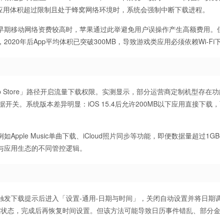
测到应用体积超过限制且处于蜂窝网络环境时，系统会强制中断下载进程。
早期移动网络资费较高时，苹果通过此举避免用户误操作产生高额费用。
20年后App平均体积已突破300MB，导致游戏类应用必须依赖Wi-Fi
pp Store」路径开启流量下载权限。实测显示，部分运营商定制机型存在
蜂窝数据开关。系统版本差异明显：iOS 15.4后允许200MB以下应用直接下载，而
ple Music单曲下载、iCloud照片同步等功能，即便数据量超过1G
与应用生态的不同管控逻辑。
触发下载提示后进入「设置-通用-日期与时间」，关闭自动设置并将日期
载状态，完成后再恢复时间设置。但该方法可能导致日历事件错乱、部分金