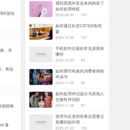
遇到美团外卖送来鸡肉坏了
如何处理维权
同时按住
2024-09-30
157
如何通过长安CS75控制车
窗
2024-12-20
127
手机软件闪退的常见原因有
台有效。非
哪些
2025-12-20
64
限。类似
如何撰写有效的消费者维权
申诉书
2024-11-05
84
如何处理伴侣提出与其他人
交换性伴侣的
数据校验
2024-11-06
97
使用马应龙痔疮膏后需要注
意哪些副作用
d-备
2025-07-20
195