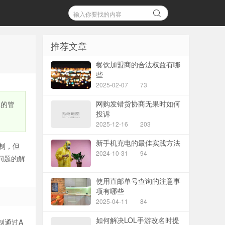
推荐文章
餐饮加盟商的合法权益有哪
些
2025-02-07
73
网购发错货协商无果时如何
耗的管
投诉
2025-12-16
203
新手机充电的最佳实践方法
制，但
2024-10-31
94
问题的解
使用直邮单号查询的注意事
项有哪些
2025-04-11
84
如何解决LOL手游改名时提
制通过A