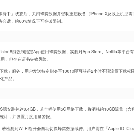
中」状态后，关闭蜂窝数据并强制重启设备（iPhone X及以上机型需
会话，约60%情况下可突破限制。
ctor 5能强制指定App使用蜂窝数据，实测对App Store、Netflix等平
载应用，但存在证书失效风险。
下载」服务，用户发送特定指令至10010即可获得2小时不限流量下载权
标准化产品。
S端安装包达8.4GB，若全程使用5G网络下载，将消耗约10GB流量（含
量统计，并设置月度用量警报。
测到Wi-Fi断开会自动切换蜂窝数据续传。用户需在「Apple ID-iClou