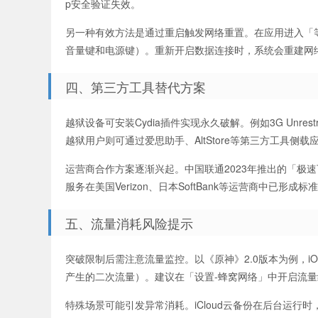
p安全验证失效。
另一种有效方法是通过重启触发网络重置。在应用进入「等待
音量键和电源键）。重新开启数据连接时，系统会重建网络
四、第三方工具替代方案
越狱设备可安装Cydia插件实现永久破解。例如3G Unrestri
越狱用户则可通过爱思助手、AltStore等第三方工具侧
运营商合作方案逐渐兴起。中国联通2023年推出的「极速
服务在美国Verizon、日本SoftBank等运营商中已形成
五、流量消耗风险提示
突破限制后需注意流量监控。以《原神》2.0版本为例，iO
产生的二次流量）。建议在「设置-蜂窝网络」中开启流
特殊场景可能引发异常消耗。iCloud云备份在后台运行时，若检