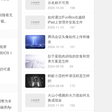
示名称不可用
2025-10-03
158
但随着无
如何通过iFunBox在越狱
下载。
iPad上管理并安装文件
2025-11-10
167
腾讯会议头像如何上传和修
改
功能屏
2024-10-10
101
iOS 1
彭于晏肌肉训练的饮食和营
养方案是怎样
2024-06-05
94
B仍可通
蚂蚁小贷的申请流程是怎样
的
2024-08-09
172
火山小视频的火力值如何兑
换成现金
调整为未
2025-11-26
152
融类Ap