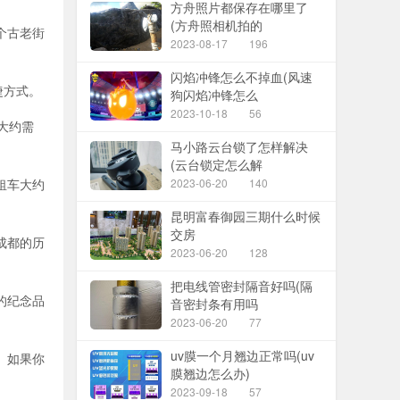
方舟照片都保存在哪里了
(方舟照相机拍的
个古老街
2023-08-17
196
闪焰冲锋怎么不掉血(风速
捷方式。
狗闪焰冲锋怎么
2023-10-18
56
大约需
马小路云台锁了怎样解决
(云台锁定怎么解
租车大约
2023-06-20
140
昆明富春御园三期什么时候
交房
成都的历
2023-06-20
128
把电线管密封隔音好吗(隔
的纪念品
音密封条有用吗
2023-06-20
77
uv膜一个月翘边正常吗(uv
。如果你
膜翘边怎么办)
2023-09-18
57