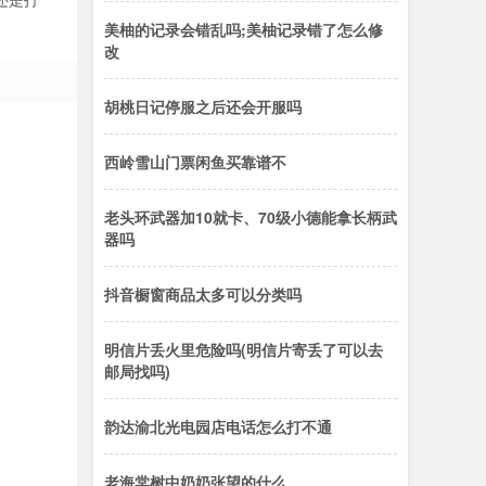
美柚的记录会错乱吗;美柚记录错了怎么修
改
胡桃日记停服之后还会开服吗
西岭雪山门票闲鱼买靠谱不
老头环武器加10就卡、70级小德能拿长柄武
器吗
抖音橱窗商品太多可以分类吗
明信片丢火里危险吗(明信片寄丢了可以去
邮局找吗)
韵达渝北光电园店电话怎么打不通
老海棠树中奶奶张望的什么