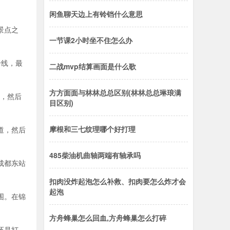
闲鱼聊天边上有铃铛什么意思
景点之
一节课2小时坐不住怎么办
号线，最
二战mvp结算画面是什么歌
方方面面与林林总总区别(林林总总琳琅满
等，然后
目区别)
摩根和三七纹理哪个好打理
道，然后
485柴油机曲轴两端有轴承吗
成都东站
扣肉没炸起泡怎么补救、扣肉要怎么炸才会
起泡
围。在锦
方舟蜂巢怎么回血,方舟蜂巢怎么打碎
还是打