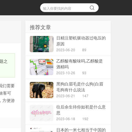
推荐文章
日精注塑机驱动器过电压的
原因
2023-06-20
89
乙醇酸有酸味吗,乙醇酸是
题之
酒精吗
2023-10-26
93
黑狗白眉毛是什么狗(白眉
我们需要
毛狗有什么说法
旅客可
2023-06-21
147
，方便游
往后余生待你如初是什么意
思
2023-06-18
192
日本的一米七相当于中国的