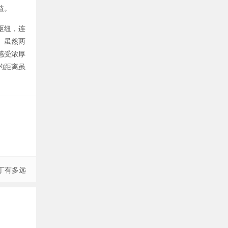
益。
枢纽，连
。虽然两
感受浓厚
的距离虽
丁有多远