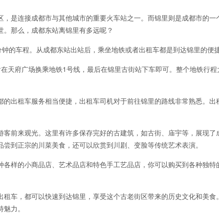
区，是连接成都市与其他城市的重要火车站之一。而锦里则是成都市的一
世。那么，成都东站离锦里有多远呢？
0分钟的车程。从成都东站出站后，乘坐地铁或者出租车都是到达锦里的便
后在天府广场换乘地铁1号线，最后在锦里古街站下车即可。整个地铁行程
都的出租车服务相当便捷，出租车司机对于前往锦里的路线非常熟悉。出
游客前来观光。这里有许多保存完好的古建筑，如古街、庙宇等，展现了
品尝到正宗的川菜美食，还可以欣赏到川剧、变脸等传统艺术表演。
种各样的小商品店、艺术品店和特色手工艺品店，你可以购买到各种独特
出租车，都可以快速到达锦里，享受这个古老街区带来的历史文化和美食
特魅力。