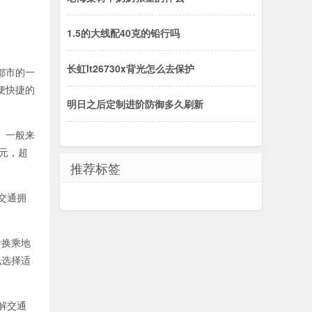
1.5的大线配40克的铅行吗
长虹lt26730x背光怎么去保护
都市的一
便快捷的
明日之后定制进阶防御多久刷新
。一般来
元，超
推荐标签
交通拥
后换乘地
线选择适
解交通