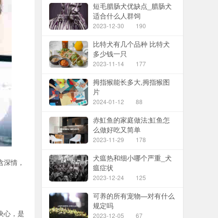
短毛腊肠犬优缺点_腊肠犬
适合什么人群饲
2023-12-30
190
比特犬有几个品种 比特犬
多少钱一只
2023-11-14
177
拇指猴能长多大,拇指猴图
片
2024-01-12
88
赤魟鱼的家庭做法;魟鱼怎
么做好吃又简单
2023-11-29
178
犬瘟热和细小哪个严重_犬
含深情，
瘟症状
2023-12-24
125
可养的所有宠物—对有什么
规定吗
决心，是
2023-12-05
67