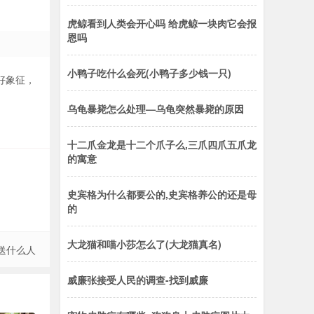
虎鲸看到人类会开心吗 给虎鲸一块肉它会报
恩吗
小鸭子吃什么会死(小鸭子多少钱一只)
好象征，
乌龟暴毙怎么处理—乌龟突然暴毙的原因
十二爪金龙是十二个爪子么,三爪四爪五爪龙
的寓意
史宾格为什么都要公的,史宾格养公的还是母
的
大龙猫和喵小莎怎么了(大龙猫真名)
送什么人
威廉张接受人民的调查-找到威廉