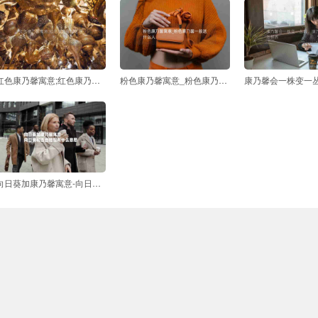
红色康乃馨寓意;红色康乃馨的花语是什么
粉色康乃馨寓意_粉色康乃馨一般送什么人
向日葵加康乃馨寓意-向日葵和百合搭配有什么意思