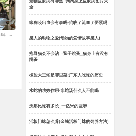
宠物皮肤病有哪些_狗狗身上皮肤病图片大
全
家狗咬出血会有事吗-狗咬了流血了要紧吗
康乃馨会一株变一丛吗、康乃馨小苗怎样养
感人的动物之爱(动物的爱情故事感人)
抱野猫会不会沾上虱子跳蚤_猫身上有没有
跳蚤
椒盐大王蛇是哪里菜;广东人吃蛇的历史
水蛇的功效作用-水蛇汤什么人不能喝
沃那比蛇有多长_一亿米的巨蟒
活板门蛛怎么养(金钱活板门蛛的饲养方法)