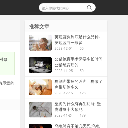
推荐文章
英短蓝狗到底是什么品种-
英短蓝白一般多
2023-12-01
55
公猫绝育手术需要多长时间
对母
公猫绝育后的
2023-11-25
59
狗割声带后的叫声—狗做了
情厚意的
声带切除多久
2023-12-15
126
壁虎为什么有再生功能_壁
虎进屋十大预兆
2023-11-24
179
乌龟肺炎不治几天死;乌龟