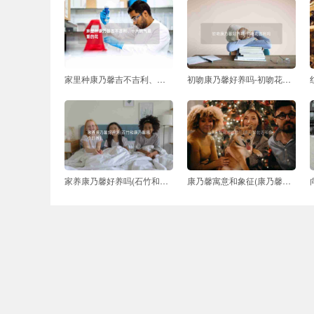
家里种康乃馨吉不吉利、十大阴气最重的花
初吻康乃馨好养吗-初吻花吉利吗
家养康乃馨好养吗(石竹和康乃馨哪个好养)
康乃馨寓意和象征(康乃馨花语和象征意义)