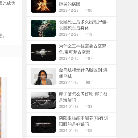
因此成为
肺炎的病因
2023-12-23
190
仓鼠死亡后多久出现尸僵-
仓鼠死亡后身体
2023-12-28
119
意。
为什么三神柱需要古空棘
鱼,宝可梦古空棘
2023-12-15
187
金乌贼和无针乌贼区别 洪
堡乌贼
2023-11-15
98
椰子蟹怎么煮好吃;椰子蟹
是海鲜吗
2024-01-18
133
阴阳眼猫能不能养(猫有阴
阳眼的是好猫吗
2024-01-19
109