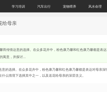
学习培训
汽车出行
宠物喂养
风水命理
花给母亲
馨而传情达意的选择。在众多花卉中，粉色康乃馨和红色康乃馨都是表达
寓意，并探讨...
达意的选择。在众多花卉中，粉色康乃馨和红色康乃馨都是表达对母亲深
在什么情境下选择其中之一，以及送花给母亲的深层含义。