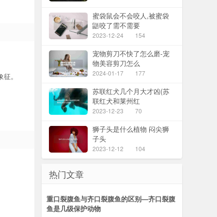
蜜袋鼠会不会咬人,被蜜袋
鼯咬了需不需要
2023-12-24
154
宠物剪刀不快了怎么磨-宠
物美容剪刀怎么
2024-01-17
177
象征。
苏联红犬几个月大才凶(苏
联红犬和莱州红
2023-12-23
70
狮子头是什么植物 闷尖狮
子头
2023-12-12
104
热门文章
重口裂腹鱼与齐口裂腹鱼的区别—齐口裂腹
鱼是几级保护动物