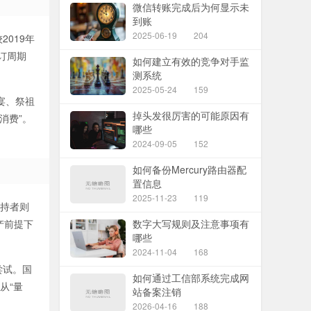
微信转账完成后为何显示未
到账
2025-06-19
204
019年
订周期
如何建立有效的竞争对手监
测系统
2025-05-24
159
宴、祭祖
掉头发很厉害的可能原因有
消费”。
哪些
2024-09-05
152
如何备份Mercury路由器配
置信息
2025-11-23
119
支持者则
产前提下
数字大写规则及注意事项有
哪些
2024-11-04
168
尝试。国
如何通过工信部系统完成网
从“量
站备案注销
2026-04-16
188