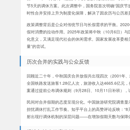
节5天的调休方案。此次调整中，国务院首次明确“国庆节
时性合并安排上升为制度化保障，解决了因农历与公历差
政策调整背后是公众对传统节日与长假需求的平衡。2020
假对消费的拉动作用。2025年政策将中秋（10月6日）
化意义，又满足现代社会的休闲需求。国家发展改革委相
量”的尝试。
历次合并的实践与公众反馈
回顾近二十年，中秋国庆合并放假共出现四次（2001年、20
全国铁路发送旅客1.28亿人次，旅游收入达4665.6亿
案通过提前公布调休规则（9月28日、10月11日补班），
民间对合并假期的态度呈现分化。中国旅游研究院调查显示
担忧调休打乱工作节奏。知乎平台上的高赞评论反映：“8
射出现行调休机制的深层问题——在增加假期天数与保障