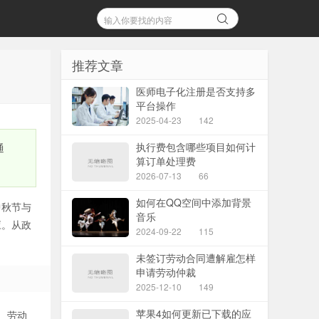
推荐文章
医师电子化注册是否支持多
平台操作
2025-04-23
142
执行费包含哪些项目如何计
通
算订单处理费
2026-07-13
66
如何在QQ空间中添加背景
中秋节与
音乐
应。从政
2024-09-22
115
未签订劳动合同遭解雇怎样
申请劳动仲裁
2025-12-10
149
苹果4如何更新已下载的应
、劳动