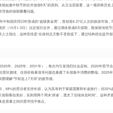
放假如逢中秋节则合并放假8天”的原则。从立法层面看，这一规则将历史
异导致的假期重叠问题。
年中秋国庆同日时形成的“超级黄金周”，曾创造6.37亿人次的旅游市场，
与国庆（10月1-3日）法定假日合并，通过调休形成8天假期，既保留传统
关人士指出，这种安排是“在保持总天数不变前提下，通过结构优化提升假
20年、2025年、2031年），每次均引发强烈社会反响。2020年双节
元，但景区拥堵、住宿价格暴涨等问题也暴露了长假集中消费的弊端。2025
试图缓解“节前连上7天班”的疲劳感。
，68%的受访者支持长假，认为其有利于家庭团聚和长途旅行；但32%
天假期看似美好，实则用两个周末‘拼凑’，透支了后续休息时间”。这种矛
休息质量之间仍需寻找平衡点。