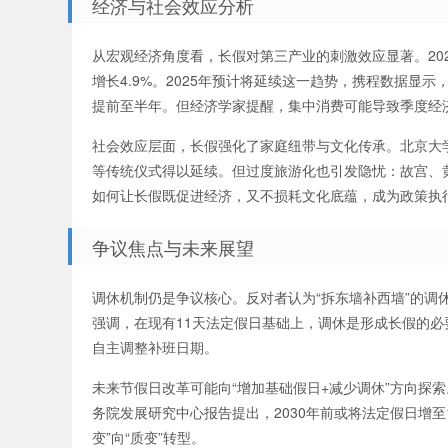
经济与社会效应分析
从宏观经济角度看，长假对第三产业的刺激效应显著。202
增长4.9%。2025年预计将延续这一趋势，携程数据显
提前至半年。但经济学家提醒，集中消费可能导致季度经
社会效应层面，长假强化了家庭纽带与文化传承。北京大
等传统仪式得以延续。但过度旅游化也引发隐忧：故宫、
如何让长假既促进经济，又不损耗文化底蕴，成为政策执
争议焦点与未来展望
调休机制仍是争议核心。反对者认为“拆东墙补西墙”的调
强调，在现有11天法定假日基础上，调休是形成长假的必
自主调整补班日期。
未来节假日改革可能向“增加基础假日+减少调休”方向探索
务院发展研究中心报告提出，2030年前或将法定假日增
变”向“质变”转型。