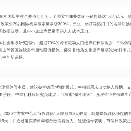
0年国庆中秋合并假期期间，全国零售和餐饮企业销售额达1.6万亿元，较2
示，政策公布后国际机票搜索量暴涨300%，三亚、丽江等热门目的地酒店预
济数据波动，且中小企业承受更高的人力成本压力。
学社会学系研究指出，超过70%的跨省流动人口选择在长假返乡，中秋家
黄山等景区连续多年启动限流措施，部分非物质文化遗产展演沦为“打卡式
行中的新课题。
休违背休假本质，建议参考德国“桥假”模式，将相邻周末自动纳入假期。
要手段。中国社科院研究员建议，可探索“弹性调休”，允许企业在保障生
。2025年方案中劳动节仅调休1天即形成5天假期，就是降低调休强度的
至15天，并通过落实带薪年假分散消费压力。这些信号表明，节假日政策正