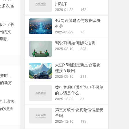
用程序
上多次临
2026-01-22
162
4G网速慢是否与数据套餐
印证了长
有关
节日的文
2025-05-29
78
期质
驾驶习惯如何影响油耗
2025-02-19
208
大迈X5地图更新是否需要
连接互联网
合并时，
2025-05-15
211
年的新方
拨打客服电话查询电子保单
的步骤是什么
2025-12-22
87
的上班族
盾心理折
第三方软件恢复微信信息安
全吗
2025-12-10
139