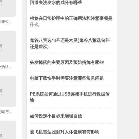
阿道夫洗发水的成分有哪些
棉签在日常护理中的正确用法和注意事项是
上海动物园附近有哪些公交线路
什么
鬼谷八荒选句芒还是木灵(鬼谷八荒选句芒
还是碧泓)
头发掉落的主要原因及预防措施有哪些
偷猪事件引发的紧急确认对话
电脑下载快手时需要注意哪些常见问题
PE系统如何通过USB连接手机进行数据传
输
绿佳电动车性价比高吗与其他品牌对比如何
如何设定小目标来增强自信
被飞机雷达照射对人体健康有何影响