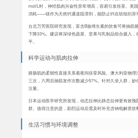
mol/L时，神经肌肉兴奋性异常增高，容易引发痉挛。美国
消耗——镁作为天然钙通道阻滞剂，能防止钙在软组织异
台北万芳医院研究发现，富含B族维生素的饮食可将抽筋频
下降33%。建议将深绿色蔬菜、坚果与乳制品组合摄入
平。
科学运动与肌肉拉伸
腓肠肌的柔韧性直接关系着夜间痉挛风险。澳大利亚物理
三次，六周后抽筋发作次数减少57%。针对久坐人群，妙
注量。
日本运动医学研究所发现，动态拉伸比静态拉伸更有效预
群。值得注意的是，剧烈运动后需及时补充含钠电解质饮料
生活习惯与环境调整