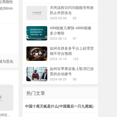
在周期性
关闭远程访问功能能否有效
50nm
防止外部攻击
2025-09-09
83
499能被几整除-4990能被
多少整除
2023-08-12
97
如何在拼多多平台上处理货
物不符合预期
2024-10-19
122
成与恶化
如何在苹果设备上取消已设
置的自动拨号
2024-08-20
90
热门文章
中国十尾天狐是什么(中国最后一只九尾狐)
男生吹蓬松发型后如何定型保持一整天