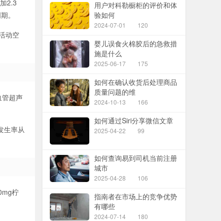
2.3
用户对科勒橱柜的评价和体
周期。
验如何
2024-07-01
120
活动空
婴儿误食火棉胶后的急救措
施是什么
2025-06-17
175
如何在确认收货后处理商品
质量问题的维
血管超声
2024-10-13
166
如何通过Siri分享微信文章
发生率从
2025-04-22
99
如何查询易到司机当前注册
城市
2025-04-28
106
mg柠
指南者在市场上的竞争优势
有哪些
2024-07-14
180