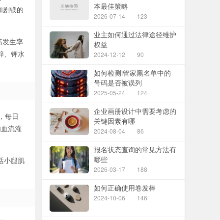
本最佳策略
加剧镁的
2026-07-14
123
业主如何通过法律途径维护
筋发生率
权益
锌、钾水
2024-12-12
90
如何检测i管家黑名单中的
号码是否被误列
2025-05-24
124
企业画册设计中需要考虑的
，每日
关键因素有哪
肉血流灌
2024-08-04
86
报名状态查询的常见方法有
哪些
活小腿肌
2026-03-17
188
如何正确使用卷发棒
2024-10-06
146