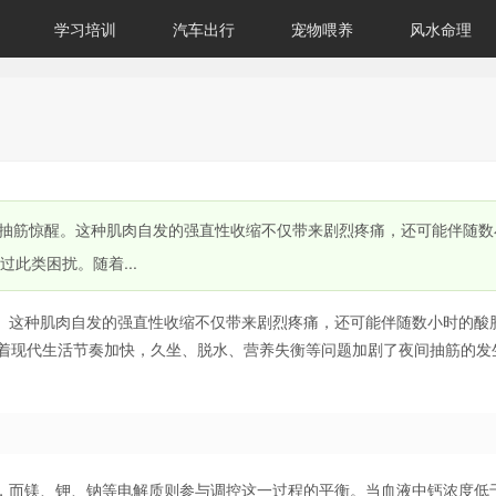
学习培训
汽车出行
宠物喂养
风水命理
抽筋惊醒。这种肌肉自发的强直性收缩不仅带来剧烈疼痛，还可能伴随数
此类困扰。随着...
。这种肌肉自发的强直性收缩不仅带来剧烈疼痛，还可能伴随数小时的酸
随着现代生活节奏加快，久坐、脱水、营养失衡等问题加剧了夜间抽筋的发
而镁、钾、钠等电解质则参与调控这一过程的平衡。当血液中钙浓度低于2