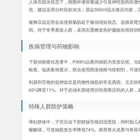
人体在脱水状态下，细胞外液容量减少引发神经肌肉应激性
倍。建议采用分时段饮水法：晨起300ml温水激活代谢，
被褥压迫足部会迫使腓肠肌处于被动缩短状态。选择床尾宽
间。对于冬季易发人群，采用石墨烯发热护腿能在维持3
疾病管理与药物影响
下肢动脉硬化患者中，约68%以夜间抽筋为首发症状。当踝
检查。临床案例显示，联合使用西洛他唑与镁制剂，可使间
利尿剂导致的低钾血症是药物性抽筋的常见诱因。北京协
42%降至11%。对于必须长期使用沙坦类降压药的人群
特殊人群防护策略
孕妇群体中，子宫压迫下腔静脉导致回流受阻，同时胎儿对
檬酸镁，可使抽筋发生率降低74%。推荐将火龙果与奇异