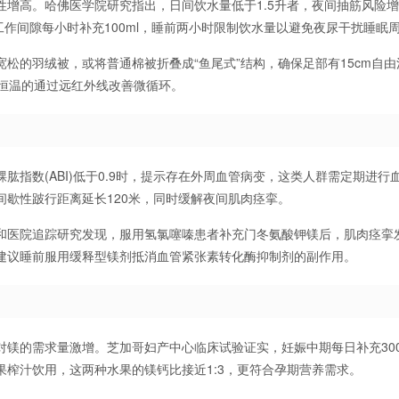
增高。哈佛医学院研究指出，日间饮水量低于1.5升者，夜间抽筋风险增加
工作间隙每小时补充100ml，睡前两小时限制饮水量以避免夜尿干扰睡眠
松的羽绒被，或将普通棉被折叠成“鱼尾式”结构，确保足部有15cm自由
8恒温的通过远红外线改善微循环。
肱指数(ABI)低于0.9时，提示存在外周血管病变，这类人群需定期进行
歇性跛行距离延长120米，同时缓解夜间肌肉痉挛。
和医院追踪研究发现，服用氢氯噻嗪患者补充门冬氨酸钾镁后，肌肉痉挛
，建议睡前服用缓释型镁剂抵消血管紧张素转化酶抑制剂的副作用。
镁的需求量激增。芝加哥妇产中心临床试验证实，妊娠中期每日补充300
果榨汁饮用，这两种水果的镁钙比接近1:3，更符合孕期营养需求。