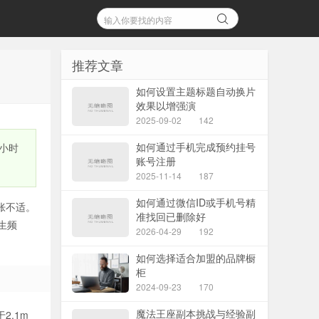
推荐文章
如何设置主题标题自动换片
效果以增强演
2025-09-02
142
如何通过手机完成预约挂号
小时
账号注册
2025-11-14
187
如何通过微信ID或手机号精
胀不适。
准找回已删除好
生频
2026-04-29
192
如何选择适合加盟的品牌橱
柜
2024-09-23
170
魔法王座副本挑战与经验副
.1m