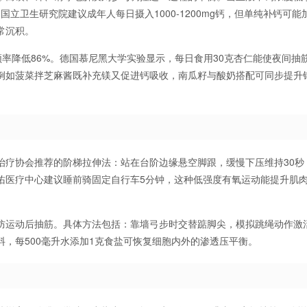
国立卫生研究院建议成年人每日摄入1000-1200mg钙，但单纯补钙可能
常沉积。
率降低86%。德国慕尼黑大学实验显示，每日食用30克杏仁能使夜间抽
，例如菠菜拌芝麻酱既补充镁又促进钙吸收，南瓜籽与酸奶搭配可同步提升
治疗协会推荐的阶梯拉伸法：站在台阶边缘悬空脚跟，缓慢下压维持30秒
佑医疗中心建议睡前骑固定自行车5分钟，这种低强度有氧运动能提升肌
防运动后抽筋。具体方法包括：靠墙弓步时交替踮脚尖，模拟跳绳动作激
，每500毫升水添加1克食盐可恢复细胞内外的渗透压平衡。