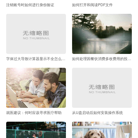
注销账号时如何进行身份验证
如何打开和阅读PDF文件
字体过大导致计算器显示不全怎么缩小
如何处理因餐饮消费多收费用的投诉和解决方案
就医建议：何时应该寻求医疗帮助
从U盘启动后如何安装操作系统