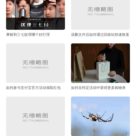
摩根和三七纹理哪个好打理
误删文件后如何通过回收站快速恢复
如何参与支付宝官方活动领取红包
如何在特定活动中获得更多购物券