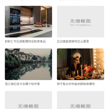
炒虾仁可以搭配哪些淀粉类食品
忘记键盘锁密码怎么重置
觅江南纪录片在哪个软件看
卵子取出对年龄的限制有哪些