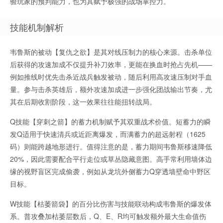
验玩家的预判能力，也为其赋予极强的战场掌控力。
技能机制解析
韦鲁斯的被动【复仇之欲】是其对线压制力的核心来源。击杀单位
后获得的攻速加成不仅提升补刀效率，更能在换血时抢占先机——
例如推线时优先击杀近战兵触发被动，随后利用高攻速压制对手血
量。参与击杀英雄后，额外攻速加成进一步强化团战输出节奏，尤
其在后期收割阶段，这一效果往往能扭转战局。
Q技能【穿刺之箭】的蓄力机制赋予其双重战术价值。短蓄力的瞬
发Q适用于快速清兵或近距离爆发，而满蓄力的超远射程（1625
码）则能跨越地形进行。值得注意的是，蓄力期间韦鲁斯移速降低
20%，因此需要配合平行走位或草丛隐藏意图。高手常利用墙体边
缘的视野盲区完成偷袭，例如从龙坑外侧蓄力Q穿透墙壁命中野区
目标。
W技能【枯萎箭袋】的百分比伤害与技能联动构成韦鲁斯的爆发体
系。普攻叠加枯萎层数后，Q、E、R均可触发额外最大生命值伤