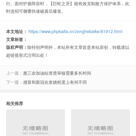
行。面对护盾阵容时，【巨蛇之牙】能有效克制敌方保护体系，此
时连招可侧重快速破盾后爆发。
本文地址：
https://www.phpkaifa.cn/zonghebaike/81912.html
文章标签：
版权声明：
除特别声明外，本站所有文章皆是本站原创，转载请以
超链接形式注明出处！
上一篇：
惠三农加油站资质审核需要多长时间
下一篇：
感冒和新冠在发烧程度上有何不同
相关推荐