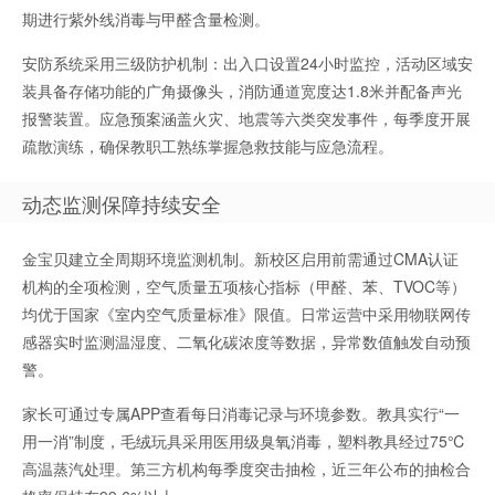
期进行紫外线消毒与甲醛含量检测。
安防系统采用三级防护机制：出入口设置24小时监控，活动区域安
装具备存储功能的广角摄像头，消防通道宽度达1.8米并配备声光
报警装置。应急预案涵盖火灾、地震等六类突发事件，每季度开展
疏散演练，确保教职工熟练掌握急救技能与应急流程。
动态监测保障持续安全
金宝贝建立全周期环境监测机制。新校区启用前需通过CMA认证
机构的全项检测，空气质量五项核心指标（甲醛、苯、TVOC等）
均优于国家《室内空气质量标准》限值。日常运营中采用物联网传
感器实时监测温湿度、二氧化碳浓度等数据，异常数值触发自动预
警。
家长可通过专属APP查看每日消毒记录与环境参数。教具实行“一
用一消”制度，毛绒玩具采用医用级臭氧消毒，塑料教具经过75℃
高温蒸汽处理。第三方机构每季度突击抽检，近三年公布的抽检合