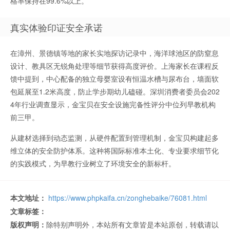
格率保持在99.6%以上。
真实体验印证安全承诺
在漳州、景德镇等地的家长实地探访记录中，海洋球池区的防窒息
设计、教具区无锐角处理等细节获得高度评价。上海家长在课程反
馈中提到，中心配备的独立母婴室设有恒温水槽与尿布台，墙面软
包延展至1.2米高度，防止学步期幼儿磕碰。深圳消费者委员会202
4年行业调查显示，金宝贝在安全设施完备性评分中位列早教机构
前三甲。
从建材选择到动态监测，从硬件配置到管理机制，金宝贝构建起多
维立体的安全防护体系。这种将国际标准本土化、专业要求细节化
的实践模式，为早教行业树立了环境安全的新标杆。
本文地址：
https://www.phpkaifa.cn/zonghebaike/76081.html
文章标签：
版权声明：
除特别声明外，本站所有文章皆是本站原创，转载请以