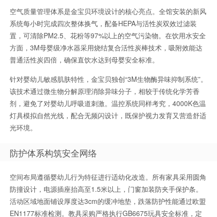
空气质量管理体系是金宝贝环境设计的核心亮点。全馆安装的新风
系统每小时完成四次整体换气，配备HEPA与活性炭双效过滤装
置，可清除PM2.5、花粉等97%以上的空气污染物。在饮用水安全
方面，3M母婴级净水器采用烧结复合活性炭棒技术，吸附效能达
普通活性炭四倍，确保直饮水达到母婴安全标准。
针对婴幼儿敏感肌肤特性，金宝贝独创“3M生物酶异味抑制系统”。
该技术通过微生物分解原理消除异味分子，相较于传统化学芳香
剂，避免了对婴幼儿呼吸道刺激。温控系统同样考究，4000K色温
灯具模拟自然光线，配合无频闪设计，既保护视力发育又营造舒适
光环境。
防护体系构筑安全网络
空间布局遵循婴幼儿行为特征进行适幼化改造。所有家具采用圆角
防撞设计，电源插座抬高至1.5米以上，门窗加装防夹手保护条。
活动区域地面铺设厚度达3cm的缓冲地垫，跌落防护性能通过欧盟
EN1177标准检测。教具采购严格执行GB6675玩具安全标准，定