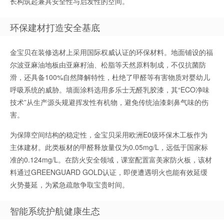
长构筑起兼具安全性与启发性的空间。
环保建材打造安全基底
金宝贝在装修选材上采用国际权威认证的环保材料。地面铺设的福
尔波亚麻油地板由亚麻籽油、松脂等天然原料制成，不仅抗菌防
滑，还具备100%自然降解特性，杜绝了甲醛等有害物质对婴幼儿
呼吸系统的威胁。墙面涂料选用多乐士无醛乳胶漆，其“ECO净味
技术”从生产源头规避挥发性有机物，避免传统油漆刺鼻气味的伤
害。
为保障空间结构的稳定性，金宝贝采用欧洲E0级环保木工板作为
主体建材。此类板材的甲醛释放量仅为0.05mg/L，远低于国家标
准的0.124mg/L。在防火安全领域，课室配置富美家防火板，该材
料通过GREENGUARD GOLD认证，即便遭遇明火也能有效延缓
火势蔓延，为紧急疏散争取宝贵时间。
智能系统护航健康生态