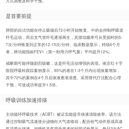
方式调整及科学干预。
是首要前提
肺部的自洁功能在停止吸烟后72小时开始恢复。中的会抑制呼吸道
纤毛运动，而后支气管纤毛逐渐再生，其摆动频率可从受损时的5-
7次/分钟恢复到正常的12-15次/分钟。临床数据显示，持续6个月
者，肺功能指标FEV1（第一秒用力呼气量）平均提升12%。
戒断期可能伴随剧烈咳嗽，这是纤毛活动增强的表现。南京红十字
医院呼吸科跟踪案例显示，85%的者在1-3个月内出现痰量增加，
其中72%的案例在4个月后痰液逐渐清透。采用替代疗法配合心理
干预，可使成功率提升1.5倍。
呼吸训练加速排痰
主动循环呼吸技术（ACBT）被证实能提升痰液清除效率。该方法
通过控制吸气流速使分泌物向大气道移动，配合哈气动作形成高速
气流带出痰液。对慢性支气管炎患者的对照试验显示，每日3次AC