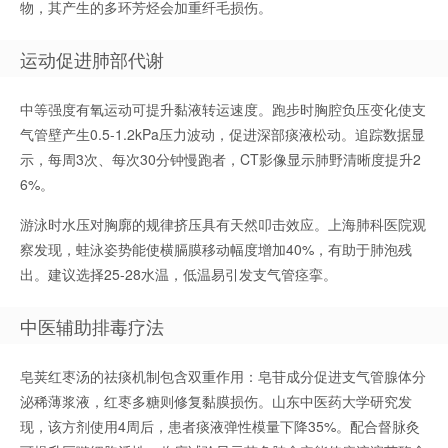
物，其产生的多环芳烃会加重纤毛损伤。
运动促进肺部代谢
中等强度有氧运动可提升黏液转运速度。跑步时胸腔负压变化使支
气管壁产生0.5-1.2kPa压力波动，促进深部痰液松动。追踪数据显
示，每周3次、每次30分钟慢跑者，CT影像显示肺野清晰度提升2
6%。
游泳时水压对胸廓的规律挤压具有天然叩击效应。上海肺科医院观
察发现，蛙泳姿势能使横膈膜移动幅度增加40%，有助于肺泡残
出。建议选择25-28水温，低温易引发支气管痉挛。
中医辅助排毒疗法
皂荚红枣汤的祛痰机制包含双重作用：皂苷成分促进支气管腺体分
泌稀薄浆液，红枣多糖则修复黏膜损伤。山东中医药大学研究发
现，该方剂使用4周后，患者痰液弹性模量下降35%。配合督脉灸