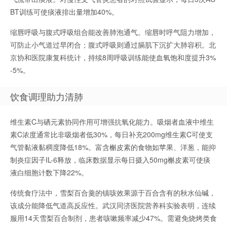
BT训练可使痰液排出量增加40%。
缩唇呼吸与腹式呼吸组合能改善肺泡通气。缩唇时呼气阻力增加，
可防止小气道过早闭合；腹式呼吸则通过膈肌下沉扩大肺容积。北
京协和医院康复科统计，持续8周呼吸训练能使血氧饱和度提升3%
-5%。
饮食调理助力清肺
维生素C与硒元素协同作用可增强抗氧化能力。吸烟者血液中维生
素C浓度通常比非吸烟者低30%，每日补充200mg维生素C可使支
气管黏液黏稠度降低18%。富含槲皮素的食物如苹果、洋葱，能抑
制炎症因子IL-6释放，临床数据显示每日摄入50mg槲皮素可使痰
液白细胞计数下降22%。
传统食疗法中，雪梨百合羹的镇咳效果源于百合含有的秋水仙碱，
该成分能降低气道高反应性。武汉同济医院营养科实验表明，连续
服用14天雪梨百合制剂，患者咳嗽频率减少47%。需避免烧烤类食