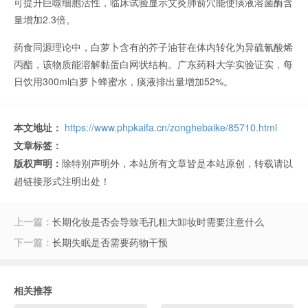
可提升巨噬细胞活性，临床试验显示艾灸肺俞穴能使痰液溶菌酶含
量增加2.3倍。
药食同源理论中，白萝卜含有的芥子油苷在体内转化为异硫氰酸烯
丙酯，该物质能溶解黏蛋白网状结构。广东药科大学实验证实，每
日饮用300ml白萝卜蜂蜜水，痰液排出量增加52%。
本文地址：
https://www.phpkaifa.cn/zonghebaike/85710.html
文章标签：
版权声明：
除特别声明外，本站所有文章皆是本站原创，转载请以
超链接形式注明出处！
上一篇：
长期化妆是否会导致毛孔粗大卸妆时需要注意什么
下一篇：
长期失眠是否需要药物干预
相关推荐