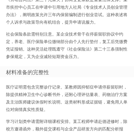
市疾控中心员工在申请中引用地方人社局《专业技术人员创业管理
办法》，阐明政策允许三年内保留编制进行创业尝试。这种表述将
个人诉求与政策导向有机结合，提升申请说服力。
社会保险条款需特别注意。某企业技术骨干在停薪留职协议中约
定，养老、医疗保险单位缴纳部分由个人先行垫付，复工后凭缴费
凭证报销。这种灵活处理既遵守《社会保险法》第二十三条强制性
参保规定，又为企业减轻短期资金压力。
材料准备的完整性
医疗证明需包含完整诊疗记录。某教师因抑郁症申请停薪留职时，
除提供精神卫生中心诊断书外，还附心理评估量表、药物治疗方案
及主治医师建议休假时长说明。这类材料形成证据链，避免用人单
位对病情真实性质疑。
学习计划类申请需附详细课程安排。某工程师申请赴德进修时，除
校方邀请函外，额外提交课程与企业产品研发方向的匹配分析报